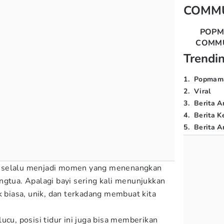
COMM
POP
COMM
Trendi
1
.
Popmam
2
.
Viral
3
.
Berita A
4
.
Berita K
5
.
Berita Ar
lap selalu menjadi momen yang menenangkan
ngtua. Apalagi bayi sering kali menunjukkan
k biasa, unik, dan terkadang membuat kita
ucu, posisi tidur ini juga bisa memberikan