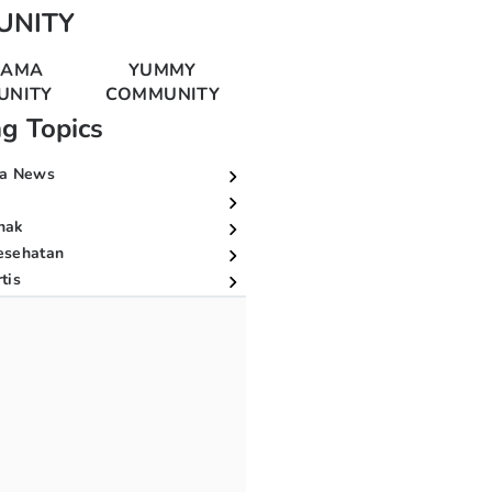
UNITY
MAMA
YUMMY
UNITY
COMMUNITY
ng Topics
a News
nak
esehatan
tis