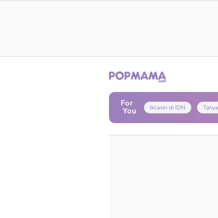
For
Iklanin di IDN
Tanya
You