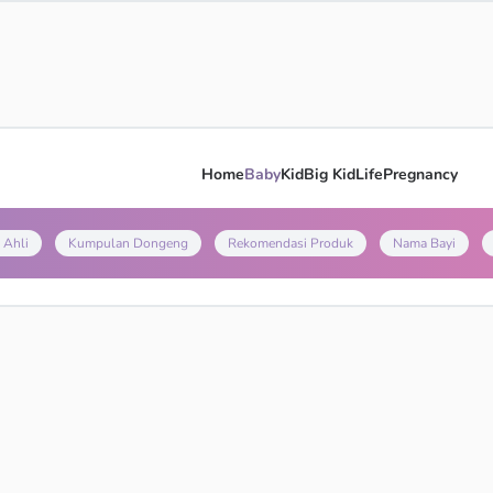
Home
Baby
Kid
Big Kid
Life
Pregnancy
 Ahli
Kumpulan Dongeng
Rekomendasi Produk
Nama Bayi