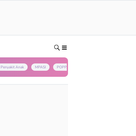
Penyakit Anak
MPASI
POPPAPA