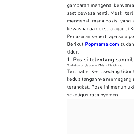
gambaran mengenai kenyamana
saat dewasa nanti. Meski te
mengenali mana posisi yang
kewaspadaan ekstra agar si K
Penasaran seperti apa saja p
Berikut
Popmama.com
sudah
tidur.
1. Posisi telentang samb
Youtube.com/George XMS - Christmas
Terlihat si Kecil sedang tidu
kedua tangannya memegang sa
terangkat. Pose ini menunjuk
sekaligus rasa nyaman.