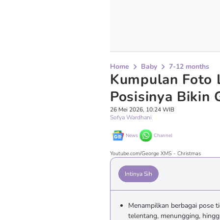
Home
Baby
7-12 months
Kumpulan Foto L
Posisinya Bikin
26 Mei 2026, 10:24 WIB
Sofya Wardhani
News
Channel
Youtube.com/George XMS - Christmas
Intinya Sih
Menampilkan berbagai pose tid
telentang, menungging, hingg