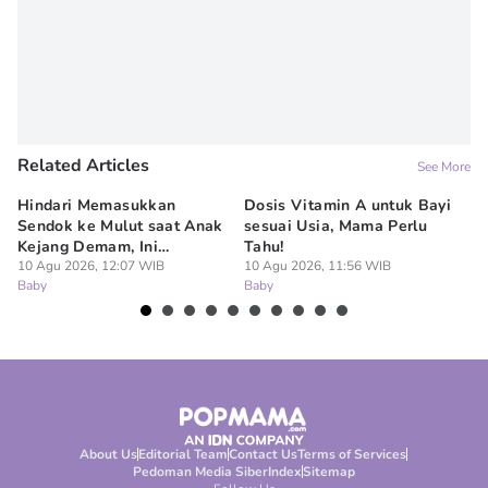
Related Articles
See More
Hindari Memasukkan
Dosis Vitamin A untuk Bayi
7 
Sendok ke Mulut saat Anak
sesuai Usia, Mama Perlu
Te
Kejang Demam, Ini
Tahu!
Pe
Bahayanya
10 Agu 2026, 12:07 WIB
10 Agu 2026, 11:56 WIB
10
Baby
Baby
Ba
About Us
Editorial Team
Contact Us
Terms of Services
Pedoman Media Siber
Index
Sitemap