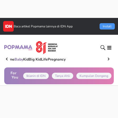
Baca artikel
Popmama
lainnya di IDN App
Install
Home
Baby
Kid
Big Kid
Life
Pregnancy
For
Iklanin di IDN
Tanya Ahli
Kumpulan Dongeng
You