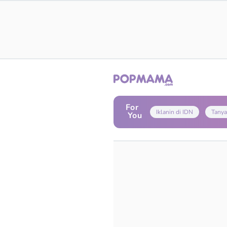
For
Iklanin di IDN
Tanya
You