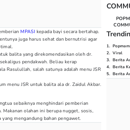
COMM
POP
COMM
pemberian
MPASI
kepada bayi secara bertahap.
Trendi
ntunya juga harus sehat dan bernutrisi agar
1
.
Popmam
ptimal.
2
.
Viral
tuk balita yang direkomendasikan oleh dr.
3
.
Berita A
 sekaligus pendakwah. Beliau kerap
4
.
Berita K
ala Rasulullah, salah satunya adalah menu JSR
5
.
Berita Ar
m menu JSR untuk balita ala dr. Zaidul Akbar.
rangtua sebaiknya menghindari pemberian
. Makanan olahan ini berupa nugget, sosis,
a yang mengandung bahan pengawet.