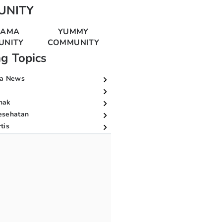
UNITY
MAMA
YUMMY
UNITY
COMMUNITY
ng Topics
a News
nak
esehatan
tis