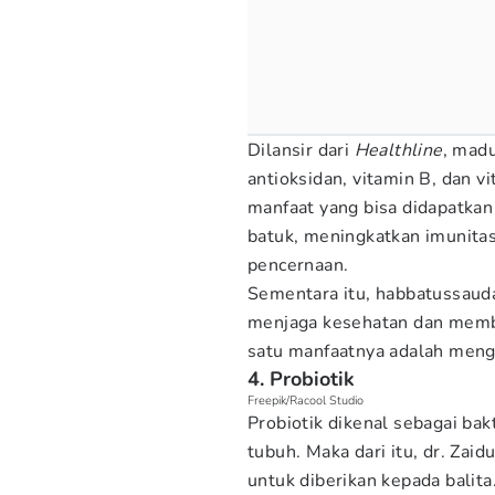
Dilansir dari
Healthline
, mad
antioksidan, vitamin B, dan v
manfaat yang bisa didapatka
batuk, meningkatkan imunita
pencernaan.
Sementara itu, habbatussauda 
menjaga kesehatan dan memb
satu manfaatnya adalah mengo
4. Probiotik
Freepik/Racool Studio
Probiotik dikenal sebagai bak
tubuh. Maka dari itu, dr. Zai
untuk diberikan kepada balita