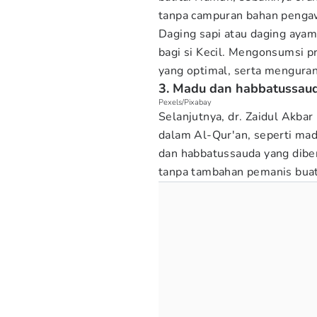
tanpa campuran bahan penga
Daging sapi atau daging aya
bagi si Kecil. Mengonsumsi 
yang optimal, serta mengurang
3. Madu dan habbatussau
Pexels/Pixabay
Selanjutnya, dr. Zaidul Akb
dalam Al-Qur'an, seperti ma
dan habbatussauda yang diber
tanpa tambahan pemanis bua