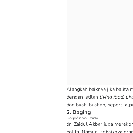
Alangkah baiknya jika balita
dengan istilah
living food
.
Liv
dan buah-buahan, seperti alpu
2. Daging
Freepik/Racool_studio
dr. Zaidul Akbar juga mereko
balita. Namun, sebaiknya ora