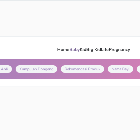
Home
Baby
Kid
Big Kid
Life
Pregnancy
 Ahli
Kumpulan Dongeng
Rekomendasi Produk
Nama Bayi