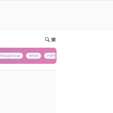
Penyakit Anak
MPASI
POPPAPA