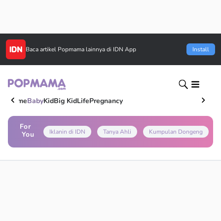
Baca artikel
Popmama
lainnya di IDN App
Install
Home
Baby
Kid
Big Kid
Life
Pregnancy
For
Iklanin di IDN
Tanya Ahli
Kumpulan Dongeng
You