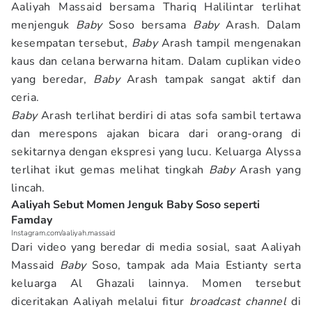
Aaliyah Massaid bersama Thariq Halilintar terlihat
menjenguk
Baby
Soso bersama
Baby
Arash. Dalam
kesempatan tersebut,
Baby
Arash tampil mengenakan
kaus dan celana berwarna hitam. Dalam cuplikan video
yang beredar,
Baby
Arash tampak sangat aktif dan
ceria.
Baby
Arash terlihat berdiri di atas sofa sambil tertawa
dan merespons ajakan bicara dari orang-orang di
sekitarnya dengan ekspresi yang lucu. Keluarga Alyssa
terlihat ikut gemas melihat tingkah
Baby
Arash yang
lincah.
Aaliyah Sebut Momen Jenguk Baby Soso seperti
Famday
Instagram.com/aaliyah.massaid
Dari video yang beredar di media sosial, saat Aaliyah
Massaid
Baby
Soso, tampak ada Maia Estianty serta
keluarga Al Ghazali lainnya. Momen tersebut
diceritakan Aaliyah melalui fitur
broadcast channel
di