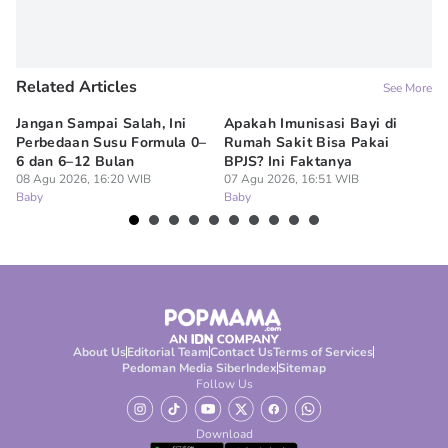
Related Articles
See More
Jangan Sampai Salah, Ini
Apakah Imunisasi Bayi di
Me
Perbedaan Susu Formula 0–
Rumah Sakit Bisa Pakai
Ba
6 dan 6–12 Bulan
BPJS? Ini Faktanya
ha
08 Agu 2026, 16:20 WIB
07 Agu 2026, 16:51 WIB
07
Baby
Baby
Ba
About Us
Editorial Team
Contact Us
Terms of Services
Pedoman Media Siber
Index
Sitemap
Follow Us
Download