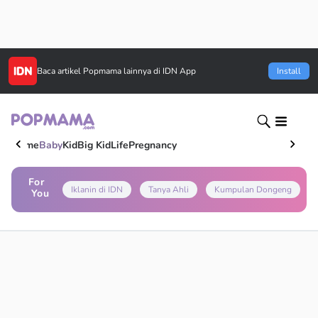
Baca artikel
Popmama
lainnya di IDN App
Install
Home
Baby
Kid
Big Kid
Life
Pregnancy
For
Iklanin di IDN
Tanya Ahli
Kumpulan Dongeng
You