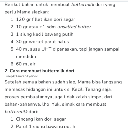
Berikut bahan untuk membuat
buttermilk
dori yang
perlu Mama siapkan:
120 gr fillet ikan dori segar
10 gr atau ±1 sdm
unsalted butter
1 siung kecil bawang putih
30 gr wortel parut halus
40 ml susu UHT dipanaskan, tapi jangan sampai
mendidih
60 ml air
2. Cara membuat buttermilk dori
Freepik/KamranAydinov
Setelah semua bahan sudah siap, Mama bisa langsung
memasak hidangan ini untuk si Kecil. Tenang saja,
proses pembuatannya juga tidak kalah simpel dari
bahan-bahannya, lho! Yuk, simak cara membuat
buttermilk
dori:
Cincang ikan dori segar
Parut 1 siung bawang putih