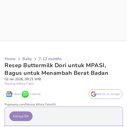
Home
Baby
7-12 months
Resep Buttermilk Dori untuk MPASI,
Bagus untuk Menambah Berat Badan
02 Jan 2026, 09:21 WIB
Nisrina Athira Fatin
News
Channel
Add Us on Google
Popmama.com/Nisrina Athira Fatin/AI
Intinya Sih