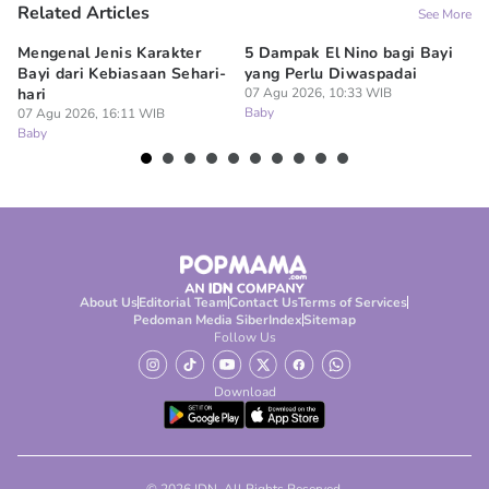
Related Articles
See More
Mengenal Jenis Karakter
5 Dampak El Nino bagi Bayi
Ta
Bayi dari Kebiasaan Sehari-
yang Perlu Diwaspadai
Du
hari
07 Agu 2026, 10:33 WIB
Pe
Baby
07 Agu 2026, 16:11 WIB
07
Baby
Ba
About Us
Editorial Team
Contact Us
Terms of Services
Pedoman Media Siber
Index
Sitemap
Follow Us
Download