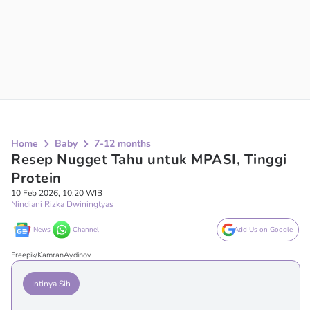
Home
Baby
7-12 months
Resep Nugget Tahu untuk MPASI, Tinggi
Protein
10 Feb 2026, 10:20 WIB
Nindiani Rizka Dwiningtyas
News
Channel
Add Us on Google
Freepik/KamranAydinov
Intinya Sih