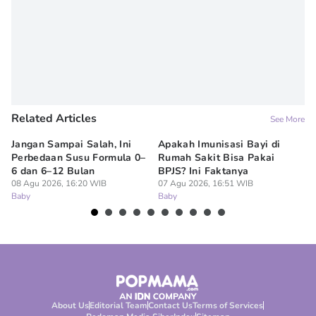
Related Articles
See More
Jangan Sampai Salah, Ini
Apakah Imunisasi Bayi di
Me
Perbedaan Susu Formula 0–
Rumah Sakit Bisa Pakai
Ba
6 dan 6–12 Bulan
BPJS? Ini Faktanya
ha
08 Agu 2026, 16:20 WIB
07 Agu 2026, 16:51 WIB
07
Baby
Baby
Ba
About Us
Editorial Team
Contact Us
Terms of Services