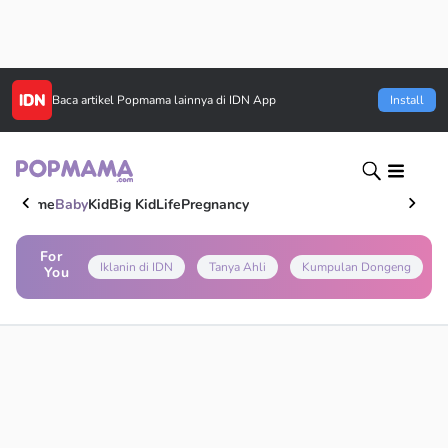
Baca artikel
Popmama
lainnya di IDN App
Install
Home
Baby
Kid
Big Kid
Life
Pregnancy
For
Iklanin di IDN
Tanya Ahli
Kumpulan Dongeng
You