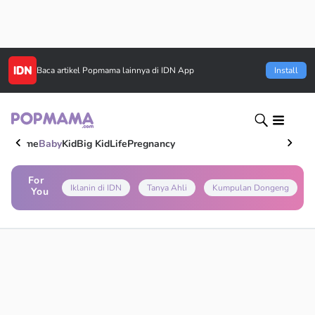
Baca artikel
Popmama
lainnya di IDN App
Install
Home
Baby
Kid
Big Kid
Life
Pregnancy
For
Iklanin di IDN
Tanya Ahli
Kumpulan Dongeng
You