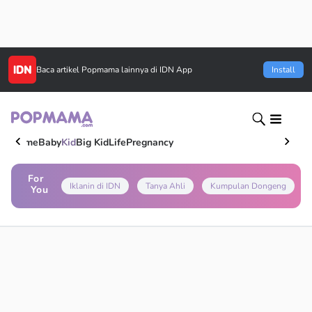
Baca artikel
Popmama
lainnya di IDN App
Install
Home
Baby
Kid
Big Kid
Life
Pregnancy
For
Iklanin di IDN
Tanya Ahli
Kumpulan Dongeng
You