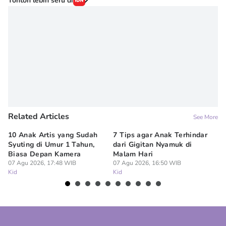
Tonton lebih seru di
Rayhan Fairuz SA
Editor
Novy Agrina
Related Articles
See More
10 Anak Artis yang Sudah
7 Tips agar Anak Terhindar
Re
Syuting di Umur 1 Tahun,
dari Gigitan Nyamuk di
H
Biasa Depan Kamera
Malam Hari
Ca
07 Agu 2026, 17:48 WIB
07 Agu 2026, 16:50 WIB
07
Kid
Kid
Ki