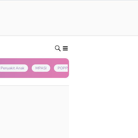
Penyakit Anak
MPASI
POPPAPA