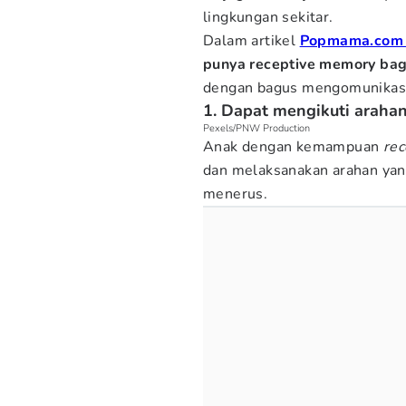
lingkungan sekitar.
Dalam artikel
Popmama.co
punya receptive memory ba
dengan bagus mengomunikasik
1. Dapat mengikuti araha
Pexels/PNW Production
Anak dengan kemampuan
re
dan melaksanakan arahan yan
menerus.