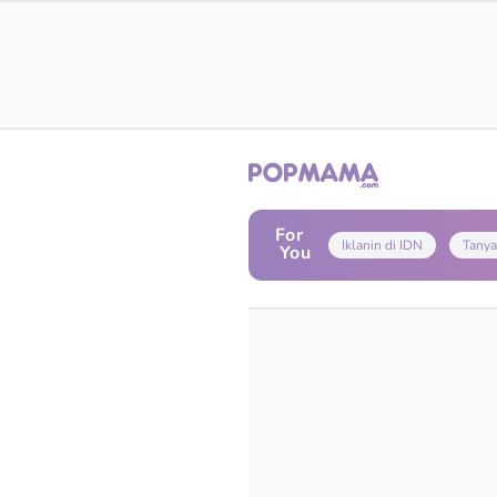
For
Iklanin di IDN
Tanya
You