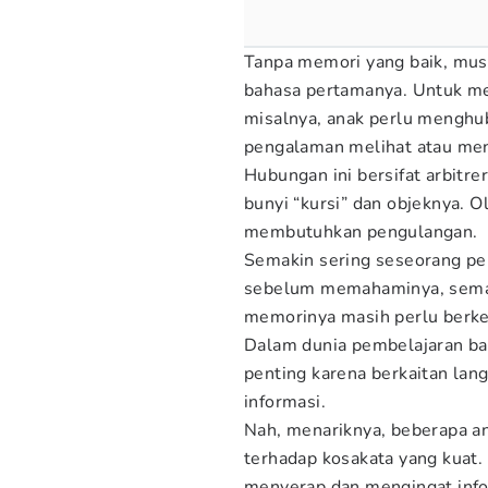
Tanpa memori yang baik, mus
bahasa pertamanya. Untuk mem
misalnya, anak perlu menghu
pengalaman melihat atau me
Hubungan ini bersifat arbitre
bunyi “kursi” dan objeknya. O
membutuhkan pengulangan.
Semakin sering seseorang p
sebelum memahaminya, sema
memorinya masih perlu ber
Dalam dunia pembelajaran ba
penting karena berkaitan lan
informasi.
Nah, menariknya, beberapa 
terhadap kosakata yang kuat.
menyerap dan mengingat info