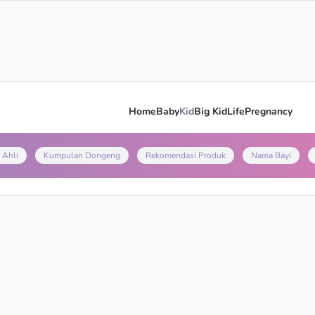
Home
Baby
Kid
Big Kid
Life
Pregnancy
 Ahli
Kumpulan Dongeng
Rekomendasi Produk
Nama Bayi