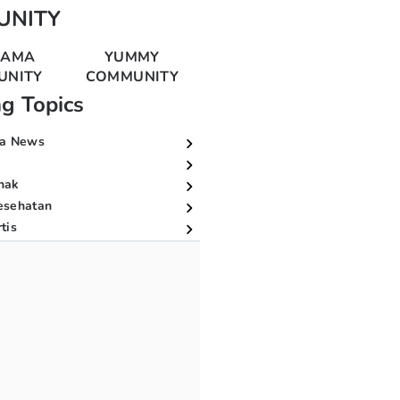
UNITY
MAMA
YUMMY
UNITY
COMMUNITY
ng Topics
a News
nak
esehatan
tis