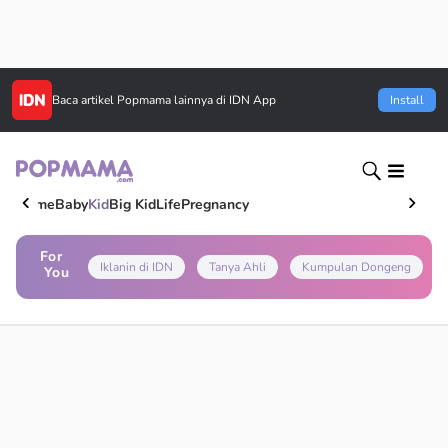
Baca artikel
Popmama
lainnya di IDN App
Install
Home
Baby
Kid
Big Kid
Life
Pregnancy
For
Iklanin di IDN
Tanya Ahli
Kumpulan Dongeng
You