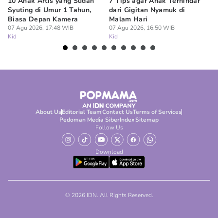
10 Anak Artis yang Sudah
7 Tips agar Anak Terhindar
Re
Syuting di Umur 1 Tahun,
dari Gigitan Nyamuk di
H
Biasa Depan Kamera
Malam Hari
Ca
07 Agu 2026, 17:48 WIB
07 Agu 2026, 16:50 WIB
07
Kid
Kid
Ki
About Us
Editorial Team
Contact Us
Terms of Services
Pedoman Media Siber
Index
Sitemap
Follow Us
Download
© 2026 IDN. All Rights Reserved.