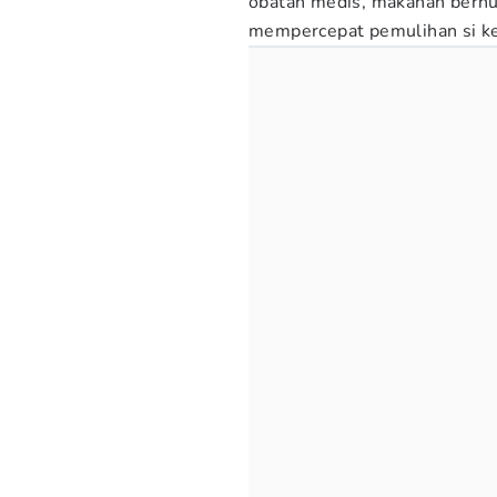
obatan medis, makanan bernut
mempercepat pemulihan si kec