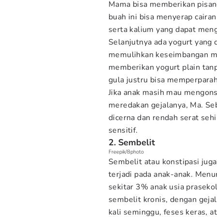
Mama bisa memberikan pisang
buah ini bisa menyerap caira
serta kalium yang dapat mengg
Selanjutnya ada yogurt yang 
memulihkan keseimbangan mi
memberikan yogurt plain tanp
gula justru bisa memperparah
Jika anak masih mau mengonsu
meredakan gejalanya, Ma. Se
dicerna dan rendah serat se
sensitif.
2. Sembelit
Freepik/8photo
Sembelit atau konstipasi ju
terjadi pada anak-anak. Menu
sekitar 3% anak usia prasek
sembelit kronis, dengan gejal
kali seminggu, feses keras, a