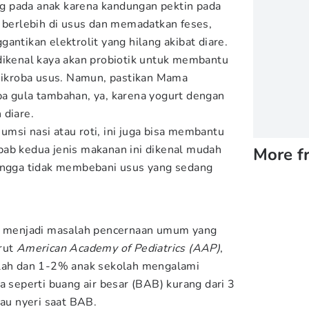
 pada anak karena kandungan pektin pada
n berlebih di usus dan memadatkan feses,
antikan elektrolit yang hilang akibat diare.
dikenal kaya akan probiotik untuk membantu
kroba usus. Namun, pastikan Mama
a gula tambahan, ya, karena yogurt dengan
 diare.
msi nasi atau roti, ini juga bisa membantu
bab kedua jenis makanan ini dikenal mudah
More f
hingga tidak membebani usus yang sedang
ga menjadi masalah pencernaan umum yang
rut
American Academy of Pediatrics (AAP)
,
olah dan 1-2% anak sekolah mengalami
a seperti buang air besar (BAB) kurang dari 3
tau nyeri saat BAB.