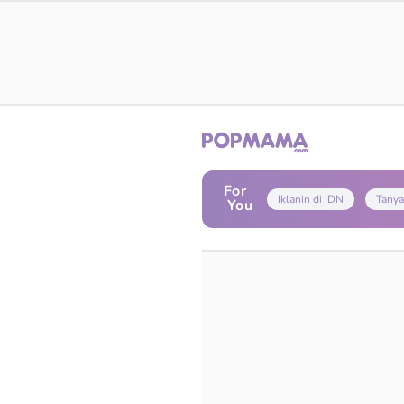
For
Iklanin di IDN
Tanya
You