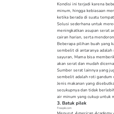
Kondisi ini terjadi karena beb
minum, hingga kebiasaan men
ketika berada di suatu tempat
Solusi sederhana untuk mered
meningkatkan asupan serat an
cairan harian, serta mendoron
Beberapa pilihan buah yang ka
sembelit di antaranya adalah r
sayuran, Mama bisa memberika
akan serat dan mudah dicerna
Sumber serat lainnya yang j
sembelit adalah roti gandum 
Jenis makanan yang disebutka
secukupnya dan tidak berlebi
air minum yang cukup untuk m
3. Batuk pilek
Freepik.com
Menurut
American Academy o