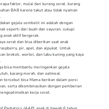
erapa faktor, mulai dari kurang serat, kurang
ahan BAB karena takut atau tidak nyaman
.
akan gejala sembelit ini adalah dengan
ak seperti dari buah dan sayuran, cukupi
g anak aktif bergerak.
ya serat dan bisa diberikan saat anak
aspberry, pir, apel, dan alpukat. Untuk
n brokoli, wortel, dan labu kuning yang kaya
.
uga bisa membantu meringankan gejala
utuh, kacang merah, dan oatmeal.
n tersebut bisa Mama berikan dalam porsi
han, serta dikombinasikan dengan pemberian
engoptimalkan kerja serat.
f Pediatrics (AAP)
, anak di bawah 6 tahun