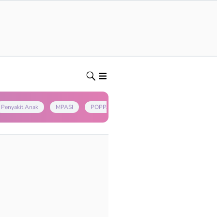
Penyakit Anak
MPASI
POPPAPA