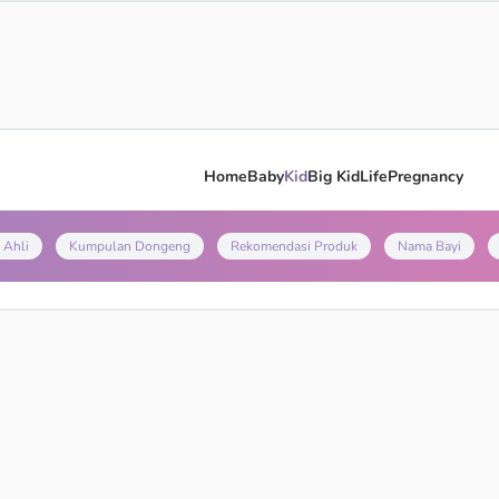
Home
Baby
Kid
Big Kid
Life
Pregnancy
 Ahli
Kumpulan Dongeng
Rekomendasi Produk
Nama Bayi