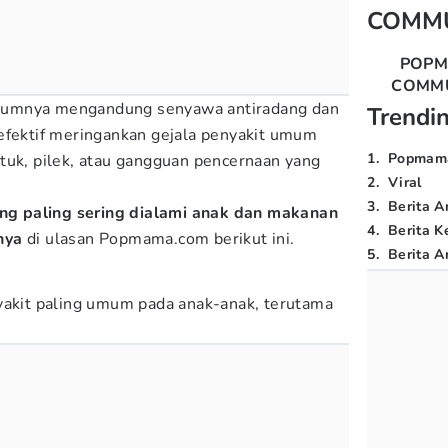
COMM
POP
COMM
mumnya mengandung senyawa antiradang dan
Trendi
efektif meringankan gejala penyakit umum
1
.
Popmam
tuk, pilek, atau gangguan pencernaan yang
2
.
Viral
3
.
Berita A
ng paling sering dialami anak dan makanan
4
.
Berita K
nya
di ulasan Popmama.com berikut ini.
5
.
Berita Ar
yakit paling umum pada anak-anak, terutama