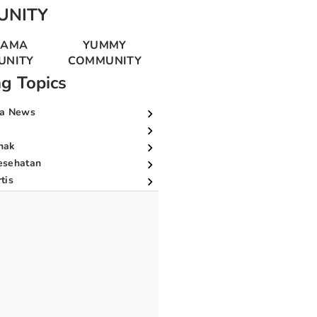
UNITY
MAMA
YUMMY
UNITY
COMMUNITY
ng Topics
a News
nak
esehatan
tis