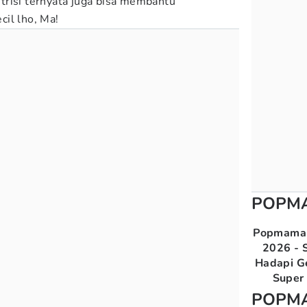
risi ternyata juga bisa membantu
il lho, Ma!
POPM
Popmama 
2026 - S
Hadapi G
Super 
POPM