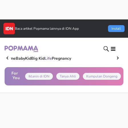
Baca artikel
Popmama
lainnya di IDN App
Install
Home
Baby
Kid
Big Kid
Life
Pregnancy
For
Iklanin di IDN
Tanya Ahli
Kumpulan Dongeng
You