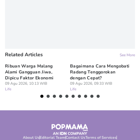
Related Articles
See More
Ribuan Warga Malang
Bagaimana Cara Mengobati
5 
Alami Gangguan Jiwa,
Radang Tenggorokan
Te
Dipicu Faktor Ekonomi
dengan Cepat?
09
Lif
09 Agu 2026, 10:13 WIB
09 Agu 2026, 09:33 WIB
Life
Life
About Us
Editorial Team
Contact Us
Terms of Services