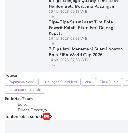
5 Tips Menjaga Quality Time saat
Nonton Bola Bersama Pasangan
19 Mei 2026, 09:18 WIB
Life
Tipe-Tipe Suami saat Tim Bola
Favorit Kalah, Bikin Istri Geleng
Kepala
14 Mei 2026, 08:08 WIB
Life
7 Tips Istri Menemani Suami Nonton
Bola FIFA World Cup 2026
14 Mei 2026, 07:58 WIB
Life
Topics
Popmama News
Hubungan Suami Istri
Viral
Piala Dunia
Pial
pasangan suami istri
Editorial Team
Editor
Dimas Prasetyo
Tonton lebih seru di