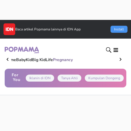
Baca artikel
Popmama
lainnya di IDN App
Install
Home
Baby
Kid
Big Kid
Life
Pregnancy
For
Iklanin di IDN
Tanya Ahli
Kumpulan Dongeng
You