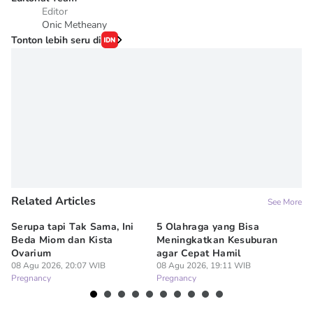
Editor
Onic Metheany
Tonton lebih seru di
Related Articles
See More
Serupa tapi Tak Sama, Ini
5 Olahraga yang Bisa
6
Beda Miom dan Kista
Meningkatkan Kesuburan
Vi
Ovarium
agar Cepat Hamil
M
08 Agu 2026, 20:07 WIB
08 Agu 2026, 19:11 WIB
08
Pregnancy
Pregnancy
Pr