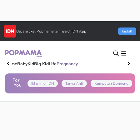
Baca artikel
Popmama
lainnya di IDN App
Install
Home
Baby
Kid
Big Kid
Life
Pregnancy
For
Iklanin di IDN
Tanya Ahli
Kumpulan Dongeng
You