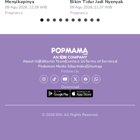
Menyikapinya
Bikin Tidur Jadi Nyenyak
Be
09 Agu 2026, 22:28 WIB
09 Agu 2026, 21:37 WIB
09
Pregnancy
Pregnancy
Pr
About Us
Editorial Team
Contact Us
Terms of Services
Pedoman Media Siber
Index
Sitemap
Follow Us
Download
© 2026 IDN. All Rights Reserved.