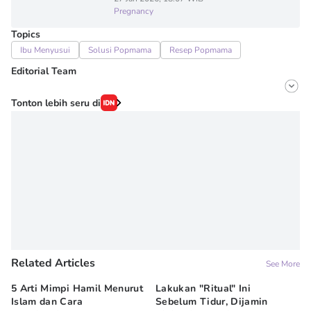
Pregnancy
Topics
Ibu Menyusui
Solusi Popmama
Resep Popmama
Editorial Team
Editor
Tonton lebih seru di
Onic Metheany
Editor
Irma ediarti mardiyah
Related Articles
See More
5 Arti Mimpi Hamil Menurut
Lakukan "Ritual" Ini
Be
Islam dan Cara
Sebelum Tidur, Dijamin
Pa