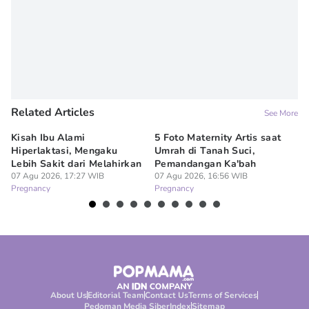
Novy Agrina
Related Articles
See More
Kisah Ibu Alami
5 Foto Maternity Artis saat
Ir
Hiperlaktasi, Mengaku
Umrah di Tanah Suci,
Pe
Lebih Sakit dari Melahirkan
Pemandangan Ka'bah
de
07 Agu 2026, 17:27 WIB
07 Agu 2026, 16:56 WIB
07
Pregnancy
Pregnancy
Pr
About Us
Editorial Team
Contact Us
Terms of Services
Pedoman Media Siber
Index
Sitemap