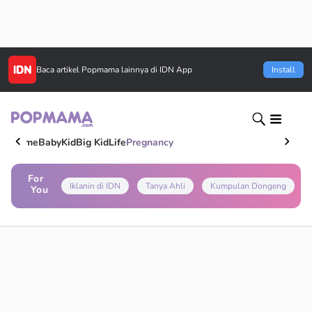
Baca artikel
Popmama
lainnya di IDN App
Install
Home
Baby
Kid
Big Kid
Life
Pregnancy
For
Iklanin di IDN
Tanya Ahli
Kumpulan Dongeng
You