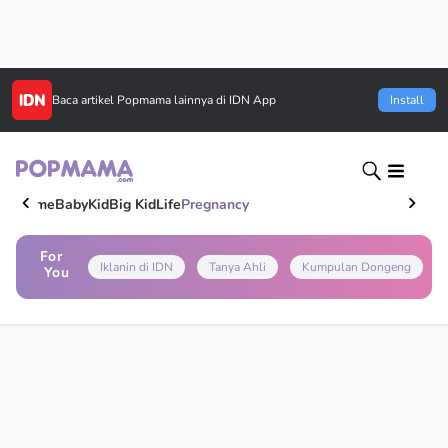
Baca artikel
Popmama
lainnya di IDN App
Install
Home
Baby
Kid
Big Kid
Life
Pregnancy
For
Iklanin di IDN
Tanya Ahli
Kumpulan Dongeng
You