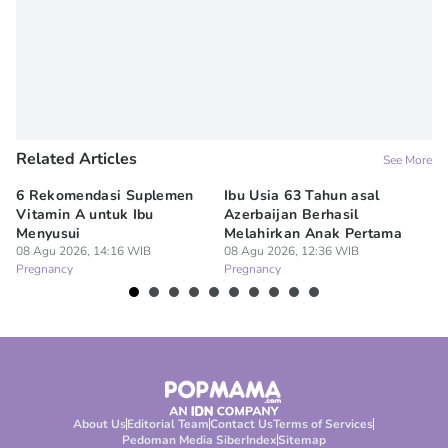
Related Articles
See More
6 Rekomendasi Suplemen
Ibu Usia 63 Tahun asal
Ki
Vitamin A untuk Ibu
Azerbaijan Berhasil
Hi
Menyusui
Melahirkan Anak Pertama
Le
08 Agu 2026, 14:16 WIB
08 Agu 2026, 12:36 WIB
07
Pregnancy
Pregnancy
Pr
About Us
Editorial Team
Contact Us
Terms of Services
Pedoman Media Siber
Index
Sitemap