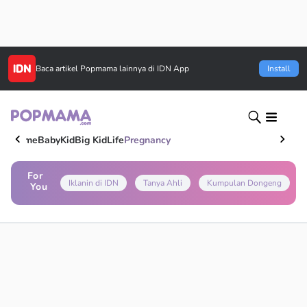
Baca artikel
Popmama
lainnya di IDN App
Install
Home
Baby
Kid
Big Kid
Life
Pregnancy
For
Iklanin di IDN
Tanya Ahli
Kumpulan Dongeng
You