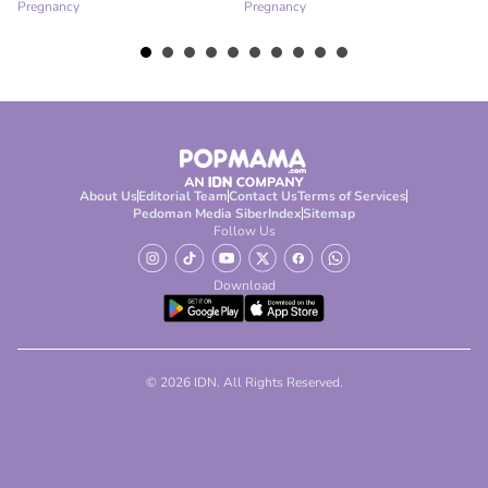
Pregnancy
Pregnancy
07
Pr
About Us
Editorial Team
Contact Us
Terms of Services
Pedoman Media Siber
Index
Sitemap
Follow Us
Download
© 2026 IDN. All Rights Reserved.