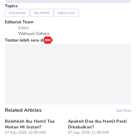
Topics
Kehamilan
Ibu Hamil
kaikai now
Editorial Team
Editor
Wahyuni Sahara
Tonton lebih seru di
Related Articles
See More
Bolehkah Ibu Hamil Tua
Apakah Doa Ibu Hamil Pasti
7 
Makan Mi Instan?
Dikabulkan?
Al
07 Agu 2026, 12:08 WIB
07 Agu 2026, 11:38 WIB
Pe