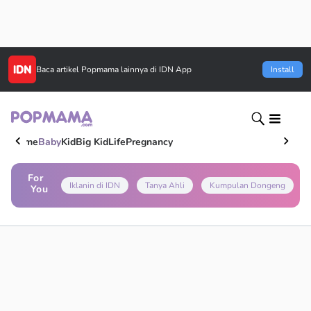
Baca artikel
Popmama
lainnya di IDN App
Install
Home
Baby
Kid
Big Kid
Life
Pregnancy
For
Iklanin di IDN
Tanya Ahli
Kumpulan Dongeng
You