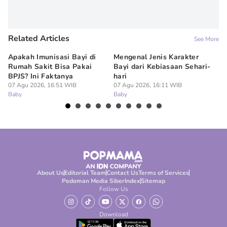
Related Articles
See More
Apakah Imunisasi Bayi di
Mengenal Jenis Karakter
5 
Rumah Sakit Bisa Pakai
Bayi dari Kebiasaan Sehari-
ya
BPJS? Ini Faktanya
hari
07
Ba
07 Agu 2026, 16:51 WIB
07 Agu 2026, 16:11 WIB
Baby
Baby
About Us
Editorial Team
Contact Us
Terms of Services
Pedoman Media Siber
Index
Sitemap
Follow Us
Download