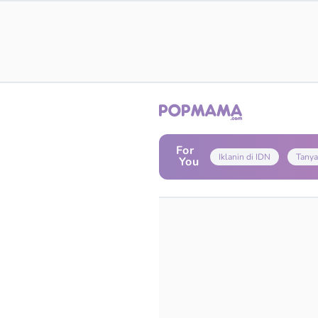
For
Iklanin di IDN
Tanya
You