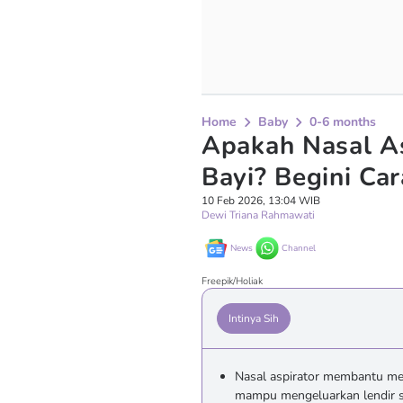
Home
Baby
0-6 months
Apakah Nasal A
Bayi? Begini Ca
10 Feb 2026, 13:04 WIB
Dewi Triana Rahmawati
News
Channel
Freepik/Holiak
Intinya Sih
Nasal aspirator membantu m
mampu mengeluarkan lendir se