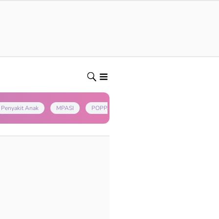
Penyakit Anak
MPASI
POPPAPA