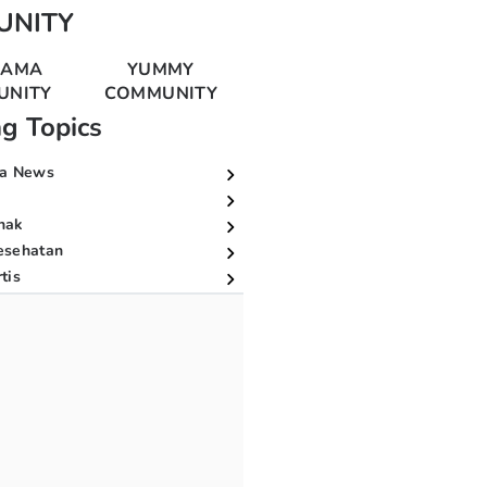
UNITY
MAMA
YUMMY
UNITY
COMMUNITY
ng Topics
a News
nak
esehatan
tis