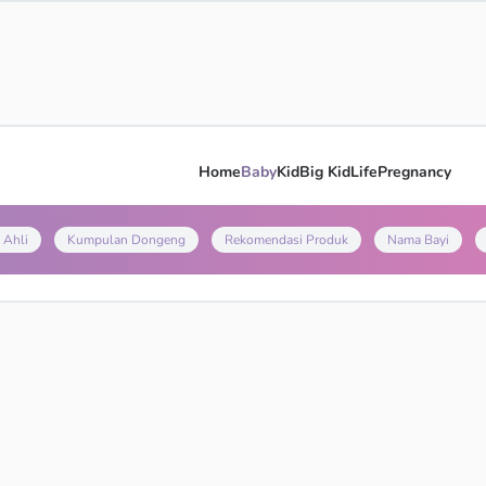
Home
Baby
Kid
Big Kid
Life
Pregnancy
 Ahli
Kumpulan Dongeng
Rekomendasi Produk
Nama Bayi