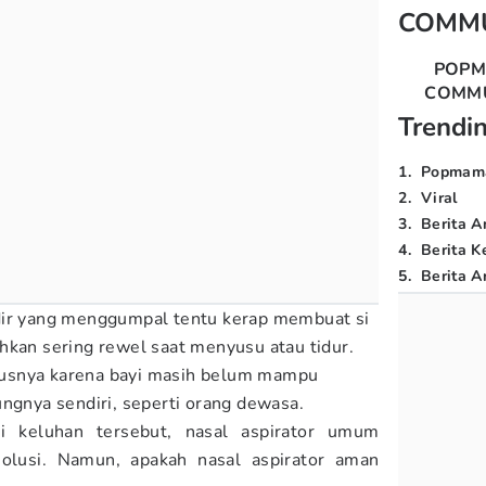
COMM
POP
COMM
Trendi
1
.
Popmam
2
.
Viral
3
.
Berita A
4
.
Berita K
5
.
Berita Ar
dir yang menggumpal tentu kerap membuat si
hkan sering rewel saat menyusu atau tidur.
hususnya karena bayi masih belum mampu
ungnya sendiri, seperti orang dewasa.
 keluhan tersebut, nasal aspirator umum
olusi. Namun, apakah nasal aspirator aman