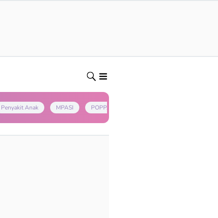
Penyakit Anak
MPASI
POPPAPA