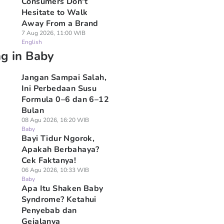
Consumers Don't
Hesitate to Walk
Away From a Brand
7 Aug 2026, 11:00 WIB
English
ng in Baby
Jangan Sampai Salah,
Ini Perbedaan Susu
Formula 0–6 dan 6–12
Bulan
08 Agu 2026, 16:20 WIB
Baby
Bayi Tidur Ngorok,
Apakah Berbahaya?
Cek Faktanya!
06 Agu 2026, 10:33 WIB
Baby
Apa Itu Shaken Baby
Syndrome? Ketahui
Penyebab dan
Gejalanya