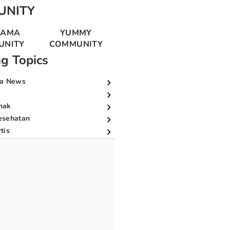
UNITY
MAMA
YUMMY
UNITY
COMMUNITY
ng Topics
a News
nak
esehatan
tis