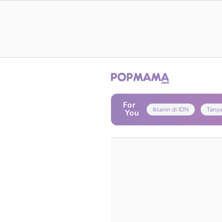
For
Iklanin di IDN
Tanya
You