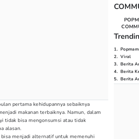
COMM
POP
COMM
Trendi
1
.
Popmam
2
.
Viral
3
.
Berita A
4
.
Berita K
5
.
Berita Ar
 bulan pertama kehidupannya sebaiknya
 menjadi makanan terbaiknya. Namun, dalam
yi tidak bisa mengonsumsi atau tidak
a alasan.
a bisa menjadi alternatif untuk memenuhi