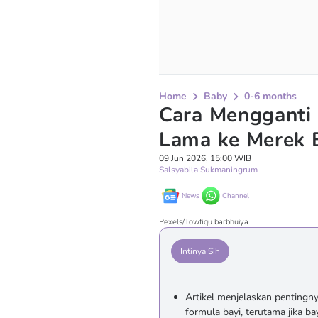
Home
Baby
0-6 months
Cara Mengganti 
Lama ke Merek 
09 Jun 2026, 15:00 WIB
Salsyabila Sukmaningrum
News
Channel
Pexels/Towfiqu barbhuiya
Intinya Sih
Artikel menjelaskan pentingn
formula bayi, terutama jika b