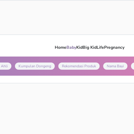
Home
Baby
Kid
Big Kid
Life
Pregnancy
 Ahli
Kumpulan Dongeng
Rekomendasi Produk
Nama Bayi