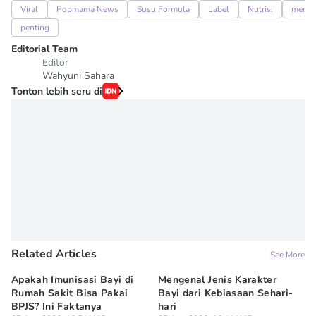
Viral
Popmama News
Susu Formula
Label
Nutrisi
membe
penting
Editorial Team
Editor
Wahyuni Sahara
Tonton lebih seru di
Related Articles
See More
Apakah Imunisasi Bayi di
Mengenal Jenis Karakter
5 
Rumah Sakit Bisa Pakai
Bayi dari Kebiasaan Sehari-
ya
BPJS? Ini Faktanya
hari
07