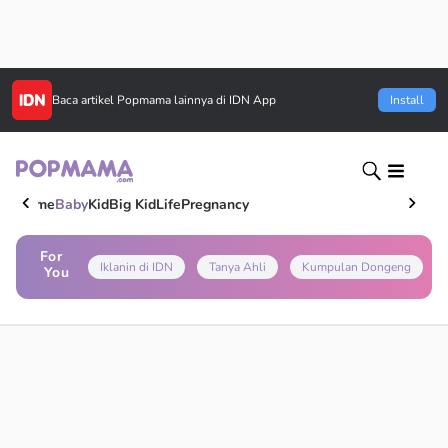
Baca artikel
Popmama
lainnya di IDN App
Install
Home
Baby
Kid
Big Kid
Life
Pregnancy
For
Iklanin di IDN
Tanya Ahli
Kumpulan Dongeng
You