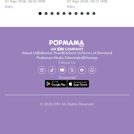
Ba
07 Agu 2026, 16:51 WIB
07 Agu 2026, 16:11 WIB
Baby
Baby
About Us
Editorial Team
Contact Us
Terms of Services
Pedoman Media Siber
Index
Sitemap
Follow Us
Download
© 2026 IDN. All Rights Reserved.