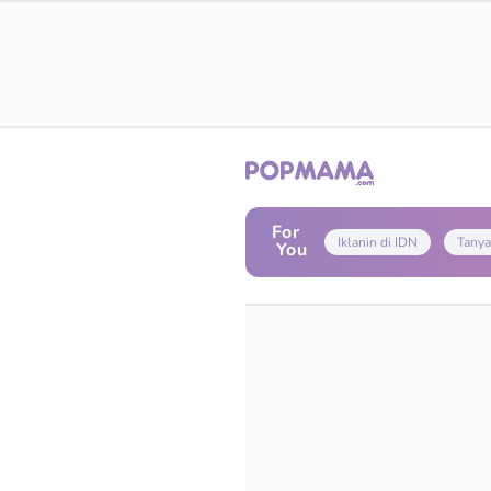
For
Iklanin di IDN
Tanya
You