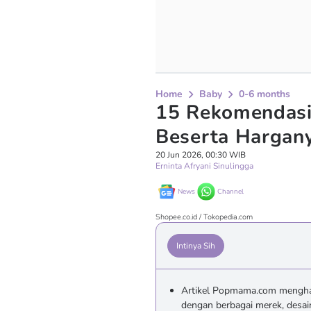
Home
Baby
0-6 months
15 Rekomendasi 
Beserta Hargan
20 Jun 2026, 00:30 WIB
Erninta Afryani Sinulingga
News
Channel
Shopee.co.id / Tokopedia.com
Intinya Sih
Artikel Popmama.com menghadi
dengan berbagai merek, desai