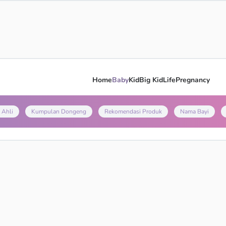
Home
Baby
Kid
Big Kid
Life
Pregnancy
 Ahli
Kumpulan Dongeng
Rekomendasi Produk
Nama Bayi