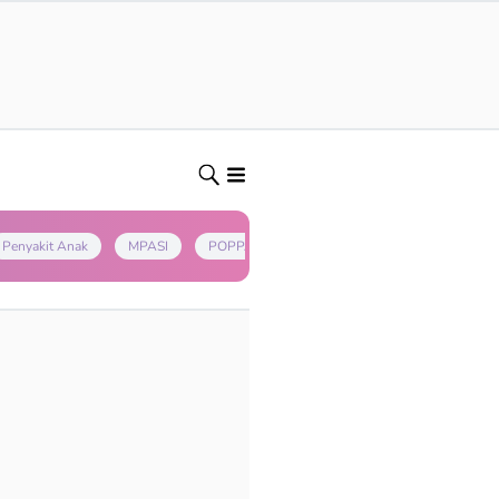
Penyakit Anak
MPASI
POPPAPA