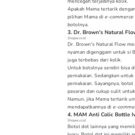
mencegah terjadinya kolik.
Apakah Mama tertarik denga
pilihan Mama di
e-commerce
botolnya.
3. Dr. Brown's Natural Fl
Shopee.co.id
Dr. Brown's Natural Flow mem
nyaman digenggam untuk si B
juga terbebas dari kolik.
Untuk botolnya sendiri bisa 
pemakaian. Sedangkan untuk 
pemakaian. Sayangnya, botol 
pasaran dan cukup sulit untuk
Namun, jika Mama tertarik u
mendapatkannya di
e-comme
4. MAM Anti Colic Bottle I
Shopee.co.id
Botol dot lainnya yang memil
Ivory. Botol dot ini memiliki