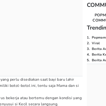
COMM
POP
COMM
Trendi
1
.
Popmam
2
.
Viral
3
.
Berita A
4
.
Berita K
5
.
Berita Ar
yang perlu disediakan saat bayi baru lahir
liki botol-botol ini, tentu saja Mama dan si
us bekerja atau bertemu dengan kondisi yang
nyusui si Kecil secara langsung.