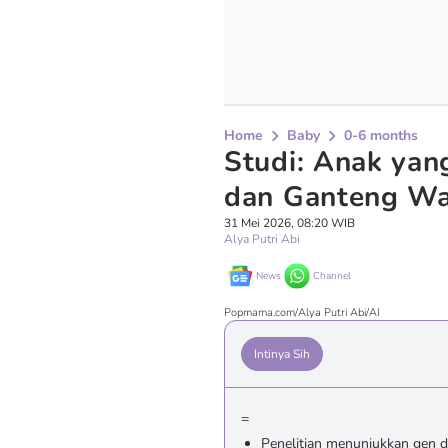
Home
Baby
0-6 months
Studi: Anak yan
dan Ganteng War
31 Mei 2026, 08:20 WIB
Alya Putri Abi
News
Channel
Popmama.com/Alya Putri Abi/AI
Intinya Sih
=
Penelitian menunjukkan gen d