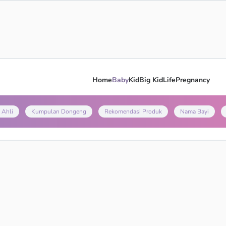
Home
Baby
Kid
Big Kid
Life
Pregnancy
 Ahli
Kumpulan Dongeng
Rekomendasi Produk
Nama Bayi