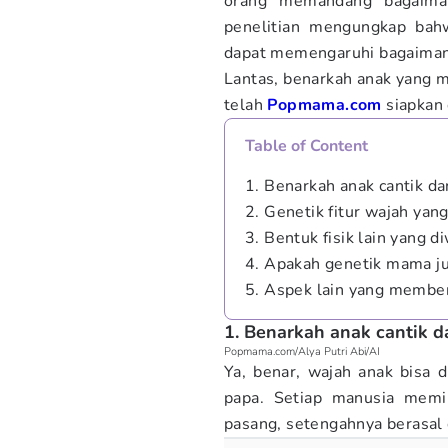
orang memandang bagaiman
penelitian mengungkap ba
dapat memengaruhi bagaimana
Lantas, benarkah anak yang m
telah
Popmama.com
siapkan 
Table of Content
1. Benarkah anak cantik da
2. Genetik fitur wajah yan
3. Bentuk fisik lain yang d
4. Apakah genetik mama j
5. Aspek lain yang membe
1. Benarkah anak cantik d
Popmama.com/Alya Putri Abi/AI
Ya, benar, wajah anak bisa d
papa. Setiap manusia memi
pasang, setengahnya berasal 