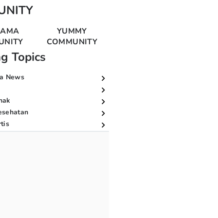
UNITY
MAMA
YUMMY
UNITY
COMMUNITY
ng Topics
a News
nak
esehatan
tis