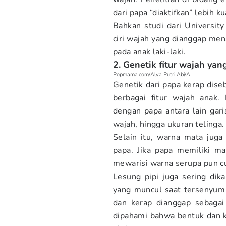
dari papa “diaktifkan” lebih k
Bahkan studi dari Universi
ciri wajah yang dianggap men
pada anak laki-laki.
2. Genetik fitur wajah yan
Popmama.com/Alya Putri Abi/AI
Genetik dari papa kerap dis
berbagai fitur wajah anak.
dengan papa antara lain gari
wajah, hingga ukuran telinga.
Selain itu, warna mata juga
papa. Jika papa memiliki mat
mewarisi warna serupa pun c
Lesung pipi juga sering dika
yang muncul saat tersenyum
dan kerap dianggap sebagai 
dipahami bahwa bentuk dan k