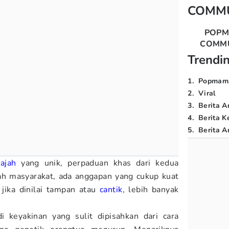
COMM
POP
COMM
Trendi
1
.
Popmam
2
.
Viral
3
.
Berita A
4
.
Berita K
5
.
Berita Ar
ajah
yang unik, perpaduan khas dari kedua
ah masyarakat, ada anggapan yang cukup kuat
jika dinilai tampan atau
cantik
, lebih banyak
i keyakinan yang sulit dipisahkan dari cara