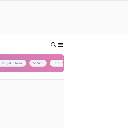
Penyakit Anak
MPASI
POPPAPA