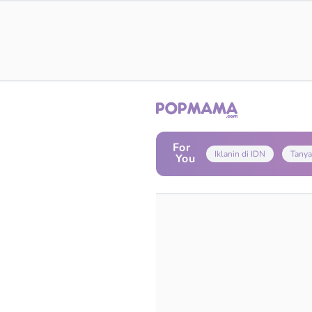
For
Iklanin di IDN
Tanya
You