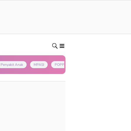
Penyakit Anak
MPASI
POPPAPA