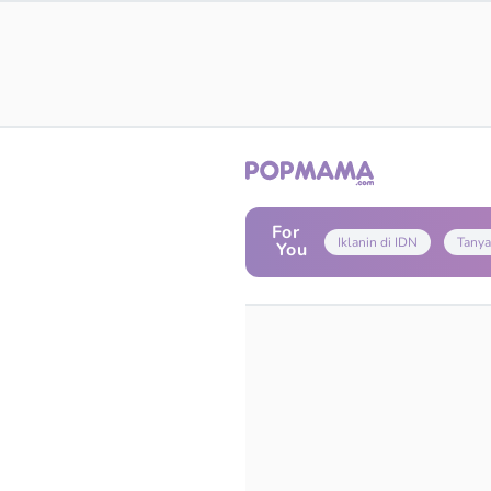
For
Iklanin di IDN
Tanya
You