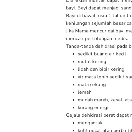
Diare dan muntah dapat meny
bayi. Bayi dapat menjadi sang
Bayi di bawah usia 1 tahun ti
kehilangan sejumlah besar ca
Jika Mama mencurigai bayi m
mencari pertolongan medis.
Tanda-tanda dehidrasi pada ba
sedikit buang air kecil
mulut kering
lidah dan bibir kering
air mata lebih sedikit s
mata cekung
lemah
mudah marah, kesal, at
kurang energi
Gejala dehidrasi berat dapat 
mengantuk
kulit pucat atau berbinti