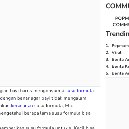
COMM
POP
COMM
Trendi
1
.
Popmam
2
.
Viral
3
.
Berita A
4
.
Berita K
5
.
Berita Ar
bagian bayi harus mengonsumsi
susu formula
.
 dengan benar agar bayi tidak mengalami
ahkan
keracunan
susu formula, Ma.
mengetahui berapa lama susu formula bisa
emberikan susu formula untuk si Kecil bisa