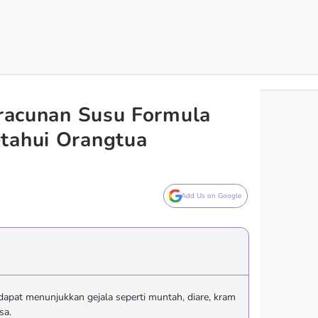
Keracunan Susu Formula
tahui Orangtua
Add Us on Google
dapat menunjukkan gejala seperti muntah, diare, kram
sa.