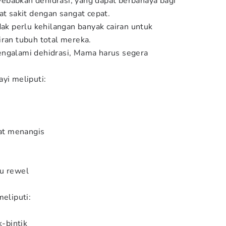
ebabkan dehidrasi, yang dapat berbahaya bagi
at sakit dengan sangat cepat.
dak perlu kehilangan banyak cairan untuk
iran tubuh total mereka.
engalami dehidrasi, Mama harus segera
yi meliputi:
aat menangis
au rewel
meliputi:
k-bintik