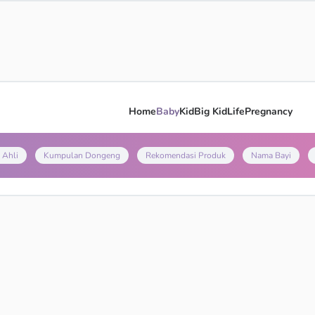
Home
Baby
Kid
Big Kid
Life
Pregnancy
 Ahli
Kumpulan Dongeng
Rekomendasi Produk
Nama Bayi