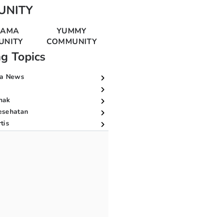
UNITY
MAMA
YUMMY
UNITY
COMMUNITY
ng Topics
a News
nak
esehatan
tis