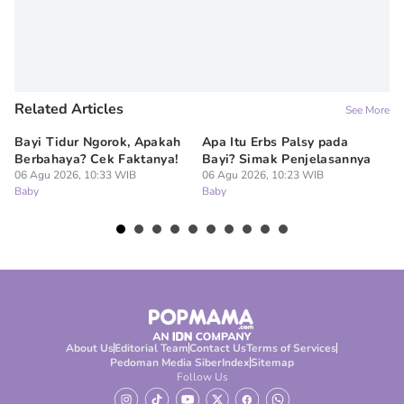
Related Articles
See More
Bayi Tidur Ngorok, Apakah
Apa Itu Erbs Palsy pada
Um
Berbahaya? Cek Faktanya!
Bayi? Simak Penjelasannya
Me
06 Agu 2026, 10:33 WIB
06 Agu 2026, 10:23 WIB
L
Baby
Baby
06
Ba
About Us
Editorial Team
Contact Us
Terms of Services
Pedoman Media Siber
Index
Sitemap
Follow Us