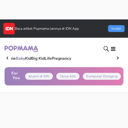
Baca artikel
Popmama
lainnya di IDN App
Install
Home
Baby
Kid
Big Kid
Life
Pregnancy
For
Iklanin di IDN
Tanya Ahli
Kumpulan Dongeng
You