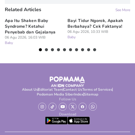
Related Articles
See More
Apa Itu Shaken Baby
Bayi Tidur Ngorok, Apakah
Ap
Syndrome? Ketahui
Berbahaya? Cek Faktanya!
Ba
Penyebab dan Gejalanya
06 Agu 2026, 10:33 WIB
06
Baby
Ba
06 Agu 2026, 16:03 WIB
Baby
About Us
Editorial Team
Contact Us
Terms of Services
Pedoman Media Siber
Index
Sitemap
Follow Us
Download