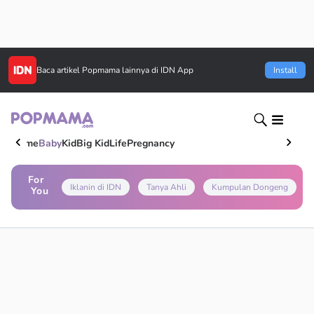
Baca artikel
Popmama
lainnya di IDN App
Install
Home
Baby
Kid
Big Kid
Life
Pregnancy
For
Iklanin di IDN
Tanya Ahli
Kumpulan Dongeng
You