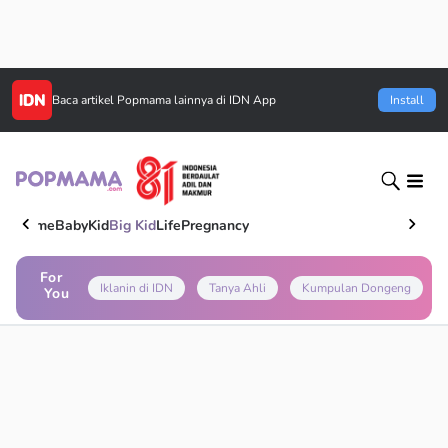
Baca artikel
Popmama
lainnya di IDN App
Install
Home
Baby
Kid
Big Kid
Life
Pregnancy
For
Iklanin di IDN
Tanya Ahli
Kumpulan Dongeng
You