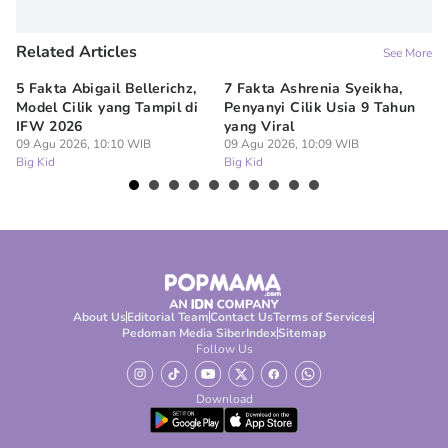
Related Articles
See More
5 Fakta Abigail Bellerichz,
7 Fakta Ashrenia Syeikha,
Ba
Model Cilik yang Tampil di
Penyanyi Cilik Usia 9 Tahun
An
IFW 2026
yang Viral
Be
09 Agu 2026, 10:10 WIB
09 Agu 2026, 10:09 WIB
09
Big Kid
Big Kid
Bi
About Us
Editorial Team
Contact Us
Terms of Services
Pedoman Media Siber
Index
Sitemap
Follow Us
Download