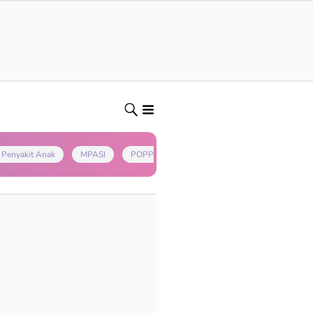
Penyakit Anak
MPASI
POPPAPA