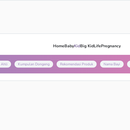
Home
Baby
Kid
Big Kid
Life
Pregnancy
 Ahli
Kumpulan Dongeng
Rekomendasi Produk
Nama Bayi