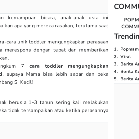
COMM
an kemampuan bicara, anak-anak usia ini
POP
aikan apa yang mereka rasakan, terutama saat
COMM
Trendi
a-cara unik toddler mengungkapkan perasaan
1
.
Popmam
isa merespons dengan tepat dan memberikan
2
.
Viral
kan.
3
.
Berita A
angkum 7
cara toddler mengungkapkan
4
.
Berita K
i
, supaya Mama bisa lebih sabar dan peka
5
.
Berita Ar
ang Si Kecil!
nak berusia 1-3 tahun sering kali melakukan
ka tidak tersampaikan atau ketika perasannya