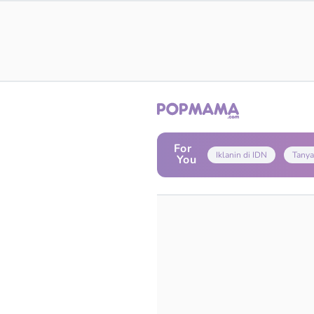
For
Iklanin di IDN
Tanya
You