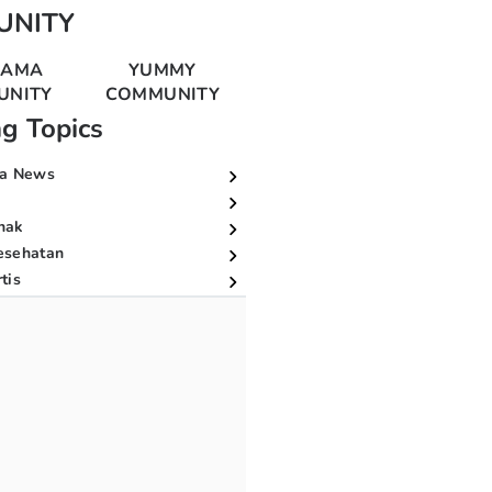
UNITY
MAMA
YUMMY
UNITY
COMMUNITY
ng Topics
a News
nak
esehatan
tis