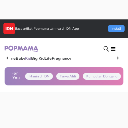
Baca artikel
Popmama
lainnya di IDN App
Install
Home
Baby
Kid
Big Kid
Life
Pregnancy
For
Iklanin di IDN
Tanya Ahli
Kumpulan Dongeng
You