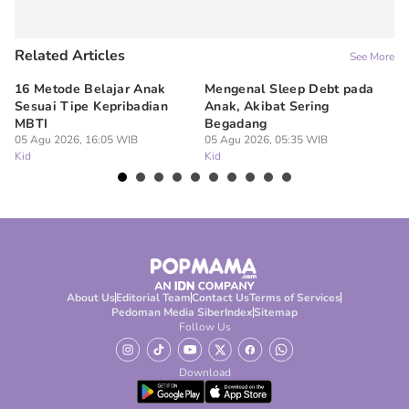
Related Articles
See More
16 Metode Belajar Anak
Mengenal Sleep Debt pada
Ba
Sesuai Tipe Kepribadian
Anak, Akibat Sering
Wi
MBTI
Begadang
M
05 Agu 2026, 16:05 WIB
05 Agu 2026, 05:35 WIB
04
Kid
Kid
Ki
About Us
Editorial Team
Contact Us
Terms of Services
Pedoman Media Siber
Index
Sitemap
Follow Us
Download