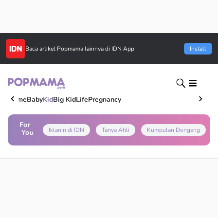
Baca artikel
Popmama
lainnya di IDN App
Install
Home
Baby
Kid
Big Kid
Life
Pregnancy
For
Iklanin di IDN
Tanya Ahli
Kumpulan Dongeng
You