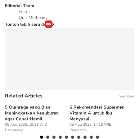
Editorial Team
Editor
Onic Metheany
Tonton lebih seru di
Related Articles
See More
5 Olahraga yang Bisa
6 Rekomendasi Suplemen
Ib
Meningkatkan Kesuburan
Vitamin A untuk Ibu
Az
agar Cepat Hamil
Menyusui
Me
08 Agu 2026, 19:11 WIB
08 Agu 2026, 14:16 WIB
08
Pregnancy
Pregnancy
Pr