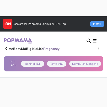
Baca artikel
Popmama
lainnya di IDN App
Install
Home
Baby
Kid
Big Kid
Life
Pregnancy
For
Iklanin di IDN
Tanya Ahli
Kumpulan Dongeng
You