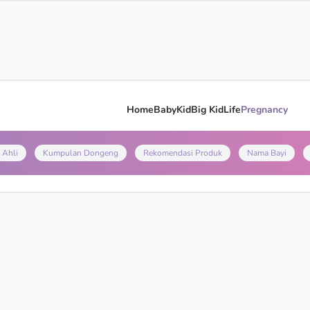
Home
Baby
Kid
Big Kid
Life
Pregnancy
 Ahli
Kumpulan Dongeng
Rekomendasi Produk
Nama Bayi