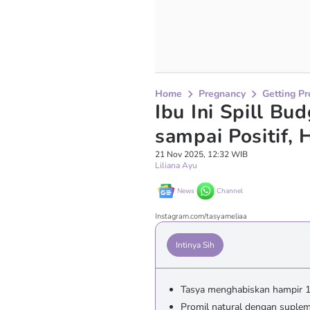
Home
Pregnancy
Getting P
Ibu Ini Spill B
sampai Positif, 
21 Nov 2025, 12:32 WIB
Liliana Ayu
News
Channel
Instagram.com/tasyameliaa
Intinya Sih
Tasya menghabiskan hampir 1 
Promil natural dengan suplem