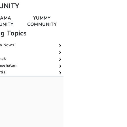
UNITY
MAMA
YUMMY
UNITY
COMMUNITY
ng Topics
a News
nak
esehatan
tis