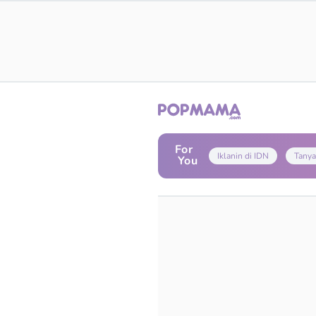
For
Iklanin di IDN
Tanya
You