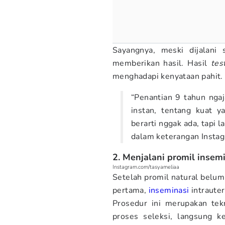
Sayangnya, meski dijalani 
memberikan hasil. Hasil
tes
menghadapi kenyataan pahit.
“Penantian 9 tahun nga
instan, tentang kuat y
berarti nggak ada, tapi 
dalam keterangan Insta
2. Menjalani promil insem
Instagram.com/tasyameliaa
Setelah promil natural belu
pertama,
inseminasi
intrauteri
Prosedur ini merupakan te
proses seleksi, langsung 