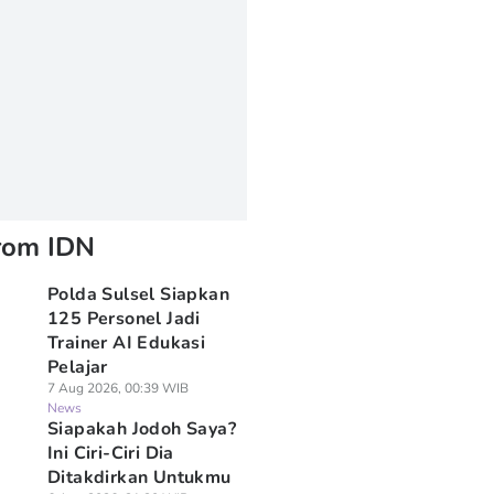
rom IDN
Polda Sulsel Siapkan
125 Personel Jadi
Trainer AI Edukasi
Pelajar
7 Aug 2026, 00:39 WIB
News
Siapakah Jodoh Saya?
Ini Ciri-Ciri Dia
Ditakdirkan Untukmu