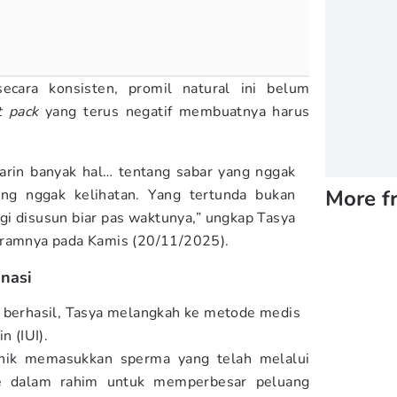
secara konsisten, promil natural ini belum
t pack
yang terus negatif membuatnya harus
jarin banyak hal… tentang sabar yang nggak
More f
ang nggak kelihatan. Yang tertunda bukan
lagi disusun biar pas waktunya,” ungkap Tasya
gramnya pada Kamis (20/11/2025).
inasi
m berhasil, Tasya melangkah ke metode medis
n (IUI).
knik memasukkan sperma yang telah melalui
ke dalam rahim untuk memperbesar peluang