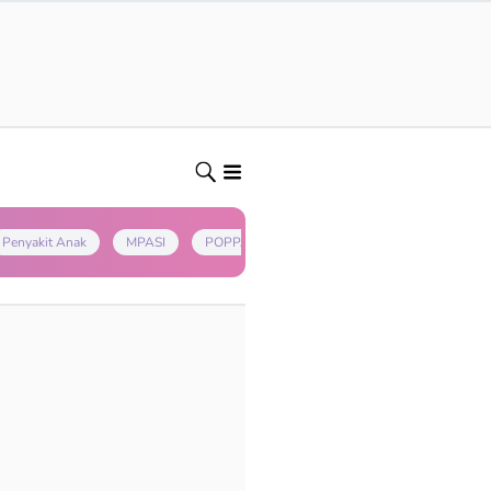
Penyakit Anak
MPASI
POPPAPA