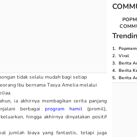
COMM
POP
COMM
Trendi
1
.
Popmam
2
.
Viral
3
.
Berita A
4
.
Berita K
ngan tidak selalu mudah bagi setiap
5
.
Berita Ar
seorang Ibu bernama Tasya Amelia melalui
liaa
.
ahun, ia akhirnya membagikan cerita panjang
njalani berbagai
program hamil
(promil),
keluarkan, hingga akhirnya dinyatakan positif
al jumlah biaya yang fantastis, tetapi juga