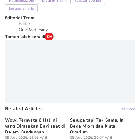
Popmama.com
program hamil
kualitas sperma
kesuburan pria
Editorial Team
Editor
Onic Metheany
Tonton lebih seru di
Related Articles
See More
Wow! Ternyata 6 Hal Ini
Serupa tapi Tak Sama, Ini
5 
yang Dirasakan Bayi saat di
Beda Miom dan Kista
Me
Dalam Kandungan
Ovarium
ag
09 Agu 2026, 19:03 WIB
08 Agu 2026, 20:07 WIB
08