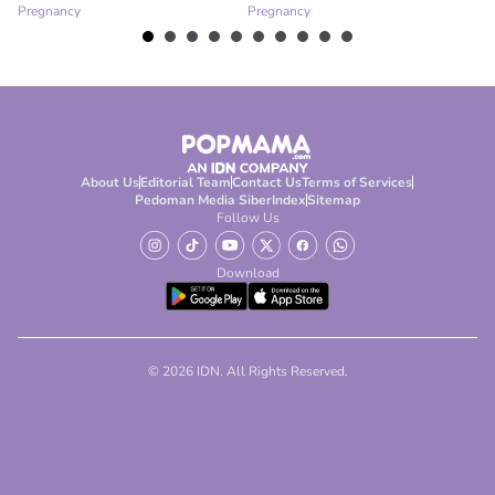
Pregnancy
Pregnancy
Pr
About Us
Editorial Team
Contact Us
Terms of Services
Pedoman Media Siber
Index
Sitemap
Follow Us
Download
© 2026 IDN. All Rights Reserved.