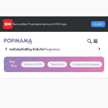
Baca artikel
Popmama
lainnya di IDN App
Install
Home
Baby
Kid
Big Kid
Life
Pregnancy
For
Iklanin di IDN
Tanya Ahli
Kumpulan Dongeng
You