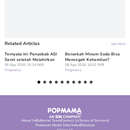
Related Articles
See More
Ternyata Ini Penyebab ASI
Benarkah Minum Soda Bisa
Me
Seret setelah Melahirkan
Mencegah Kehamilan?
Ap
06 Agu 2026, 16:14 WIB
06 Agu 2026, 16:02 WIB
Ha
Pregnancy
Pregnancy
06
Pr
About Us
Editorial Team
Contact Us
Terms of Services
Pedoman Media Siber
Index
Sitemap
Follow Us