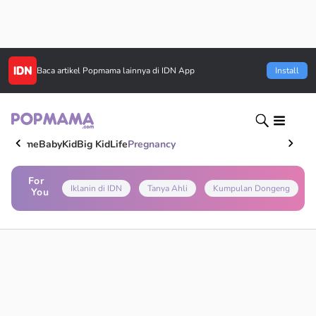
Baca artikel
Popmama
lainnya di IDN App
Install
Home
Baby
Kid
Big Kid
Life
Pregnancy
For
Iklanin di IDN
Tanya Ahli
Kumpulan Dongeng
You