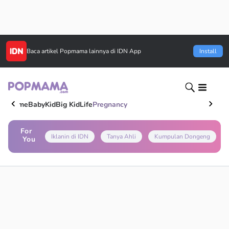
Baca artikel
Popmama
lainnya di IDN App
Install
Home
Baby
Kid
Big Kid
Life
Pregnancy
For
Iklanin di IDN
Tanya Ahli
Kumpulan Dongeng
You