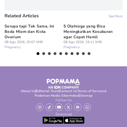
Related Articles
See More
Serupa tapi Tak Sama, Ini
5 Olahraga yang Bisa
6
Beda Miom dan Kista
Meningkatkan Kesuburan
Vi
Ovarium
agar Cepat Hamil
M
08 Agu 2026, 20:07 WIB
08 Agu 2026, 19:11 WIB
08
Pregnancy
Pregnancy
Pr
About Us
Editorial Team
Contact Us
Terms of Services
Pedoman Media Siber
Index
Sitemap
Follow Us
Download