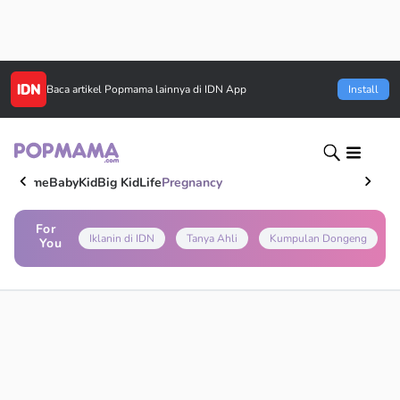
Baca artikel
Popmama
lainnya di IDN App
Install
Home
Baby
Kid
Big Kid
Life
Pregnancy
For
Iklanin di IDN
Tanya Ahli
Kumpulan Dongeng
You