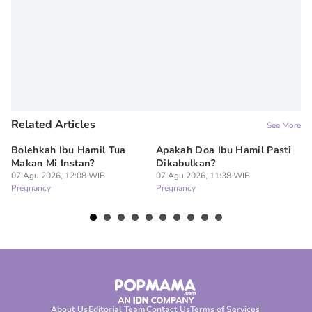
Related Articles
See More
Bolehkah Ibu Hamil Tua
Apakah Doa Ibu Hamil Pasti
7 
Makan Mi Instan?
Dikabulkan?
Al
07 Agu 2026, 12:08 WIB
07 Agu 2026, 11:38 WIB
Pe
Pregnancy
Pregnancy
07
Pr
About Us
Editorial Team
Contact Us
Terms of Services