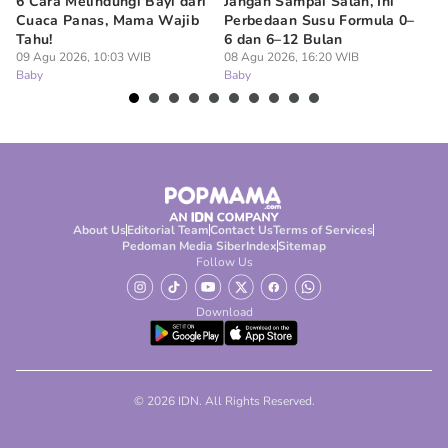
6 Cara Melindungi Bayi dari
Jangan Sampai Salah, Ini
Ap
Cuaca Panas, Mama Wajib
Perbedaan Susu Formula 0–
Ru
Tahu!
6 dan 6–12 Bulan
BP
09 Agu 2026, 10:03 WIB
08 Agu 2026, 16:20 WIB
07
Baby
Baby
Ba
About Us
Editorial Team
Contact Us
Terms of Services
Pedoman Media Siber
Index
Sitemap
Follow Us
Download
© 2026 IDN. All Rights Reserved.