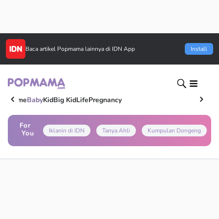
Baca artikel
Popmama
lainnya di IDN App
Install
Home
Baby
Kid
Big Kid
Life
Pregnancy
For
Iklanin di IDN
Tanya Ahli
Kumpulan Dongeng
You