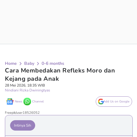
Home
Baby
0-6 months
Cara Membedakan Refleks Moro dan
Kejang pada Anak
28 Mei 2026, 18:35 WIB
Nindiani Rizka Dwiningtyas
News
Channel
Add Us on Google
Freepik/user18526052
Intinya Sih