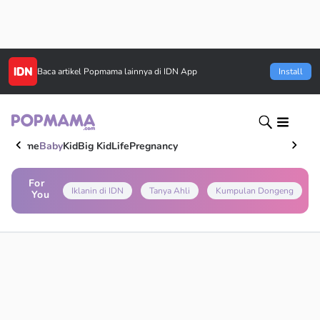
Baca artikel
Popmama
lainnya di IDN App
Install
Home
Baby
Kid
Big Kid
Life
Pregnancy
For
Iklanin di IDN
Tanya Ahli
Kumpulan Dongeng
You