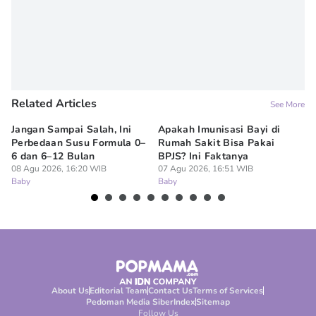
Related Articles
See More
Jangan Sampai Salah, Ini
Apakah Imunisasi Bayi di
Me
Perbedaan Susu Formula 0–
Rumah Sakit Bisa Pakai
Ba
6 dan 6–12 Bulan
BPJS? Ini Faktanya
ha
08 Agu 2026, 16:20 WIB
07 Agu 2026, 16:51 WIB
07
Baby
Baby
Ba
About Us
Editorial Team
Contact Us
Terms of Services
Pedoman Media Siber
Index
Sitemap
Follow Us