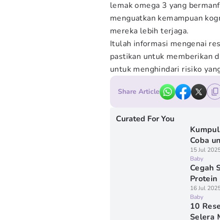
lemak omega 3 yang bermanfa
menguatkan kemampuan kogni
mereka lebih terjaga.
Itulah informasi mengenai re
pastikan untuk memberikan da
untuk menghindari risiko yan
Share Article
Curated For You
Kumpula
Coba un
15 Jul 202
Baby
Cegah S
Protein
16 Jul 202
Baby
10 Res
Selera 