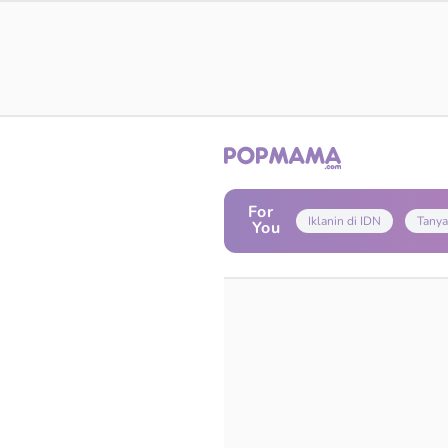
For
Iklanin di IDN
Tanya
You