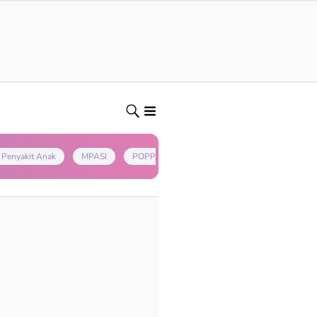
Penyakit Anak
MPASI
POPPAPA