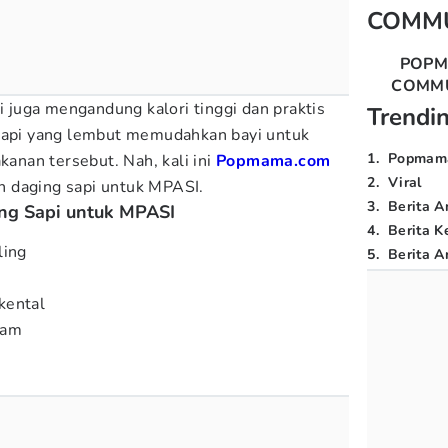
COMM
POP
COMM
pi juga mengandung kalori tinggi dan praktis
Trendi
 sapi yang lembut memudahkan bayi untuk
1
.
Popmam
nan tersebut. Nah, kali ini
Popmama.com
2
.
Viral
 daging sapi untuk MPASI.
3
.
Berita A
g Sapi untuk MPASI
4
.
Berita K
ling
5
.
Berita Ar
kental
ram