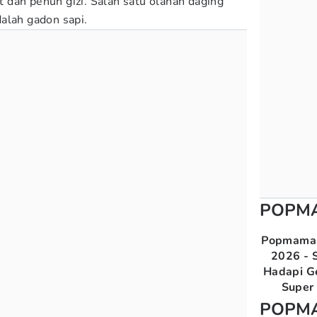
dan penuh gizi. Salah satu olahan daging
alah gadon sapi.
POPM
Popmama 
2026 - S
Hadapi G
Super 
POPM