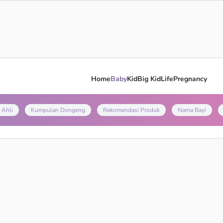
Home
Baby
Kid
Big Kid
Life
Pregnancy
 Ahli
Kumpulan Dongeng
Rekomendasi Produk
Nama Bayi