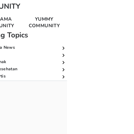
UNITY
MAMA
YUMMY
UNITY
COMMUNITY
ng Topics
a News
nak
esehatan
tis