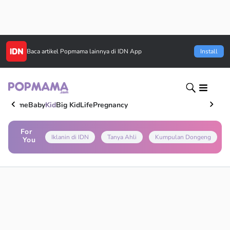
Baca artikel
Popmama
lainnya di IDN App
Install
Home
Baby
Kid
Big Kid
Life
Pregnancy
For
Iklanin di IDN
Tanya Ahli
Kumpulan Dongeng
You