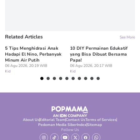
Related Articles
See More
5 Tips Menghidrasi Anak
10 DIY Permainan Edukatif
7
Hadapi El Nino, Perbanyak
yang Bisa Dibuat Bersama
Me
Minum Air Putih
Papa!
M
06 Agu 2026, 20:19 WIB
06 Agu 2026, 20:17 WIB
06
Kid
Kid
Ki
About Us
Editorial Team
Contact Us
Terms of Services
Pedoman Media Siber
Index
Sitemap
Follow Us