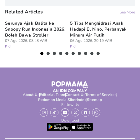
Related Articles
See More
Serunya Ajak Balita ke
5 Tips Menghidrasi Anak
10
Snoopy Run Indonesia 2026,
Hadapi El Nino, Perbanyak
ya
Boleh Bawa Stroller
Minum Air Putih
Pa
07 Agu 2026, 08:48 WIB
06 Agu 2026, 20:19 WIB
06
Kid
Kid
Ki
About Us
Editorial Team
Contact Us
Terms of Services
Pedoman Media Siber
Index
Sitemap
Follow Us
Download