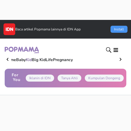
Baca artikel
Popmama
lainnya di IDN App
Install
Home
Baby
Kid
Big Kid
Life
Pregnancy
For
Iklanin di IDN
Tanya Ahli
Kumpulan Dongeng
You