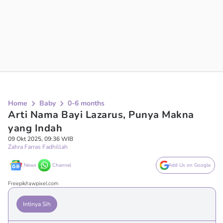
Home
Baby
0-6 months
Arti Nama Bayi Lazarus, Punya Makna
yang Indah
09 Okt 2025, 09:36 WIB
Zahra Farras Fadhillah
News
Channel
Add Us on Google
Freepik/rawpixel.com
Intinya Sih