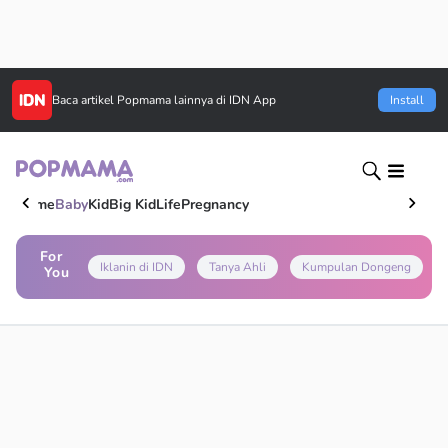
Baca artikel
Popmama
lainnya di IDN App
Install
Home
Baby
Kid
Big Kid
Life
Pregnancy
For
Iklanin di IDN
Tanya Ahli
Kumpulan Dongeng
You