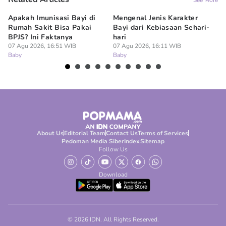
See More
Apakah Imunisasi Bayi di
Mengenal Jenis Karakter
5 
Rumah Sakit Bisa Pakai
Bayi dari Kebiasaan Sehari-
ya
BPJS? Ini Faktanya
hari
07
Ba
07 Agu 2026, 16:51 WIB
07 Agu 2026, 16:11 WIB
Baby
Baby
About Us
Editorial Team
Contact Us
Terms of Services
Pedoman Media Siber
Index
Sitemap
Follow Us
Download
© 2026 IDN. All Rights Reserved.