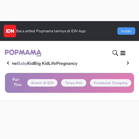
Baca artikel
Popmama
lainnya di IDN App
Install
Home
Baby
Kid
Big Kid
Life
Pregnancy
For
Iklanin di IDN
Tanya Ahli
Kumpulan Dongeng
You