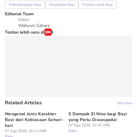
Perkembangan Bayi
Kesehatan Bayi
Produk untuk Bayi
Editorial Team
Editor
Wahyuni Sahara
Tonton lebih seru di
Related Articles
See More
Mengenal Jenis Karakter
5 Dampak El Nino bagi Bayi
Ta
Bayi dari Kebiasaan Sehari-
yang Perlu Diwaspadai
Du
hari
07 Agu 2026, 10:33 WIB
Pe
Baby
07 Agu 2026, 16:11 WIB
07
Baby
Ba