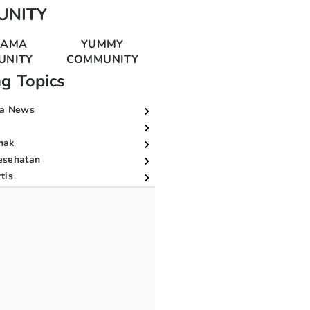
UNITY
MAMA
YUMMY
UNITY
COMMUNITY
ng Topics
a News
nak
esehatan
tis