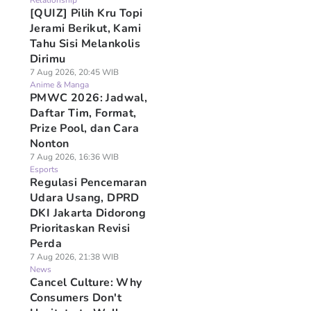
Relationship
[QUIZ] Pilih Kru Topi
Jerami Berikut, Kami
Tahu Sisi Melankolis
Dirimu
7 Aug 2026, 20:45 WIB
Anime & Manga
PMWC 2026: Jadwal,
Daftar Tim, Format,
Prize Pool, dan Cara
Nonton
7 Aug 2026, 16:36 WIB
Esports
Regulasi Pencemaran
Udara Usang, DPRD
DKI Jakarta Didorong
Prioritaskan Revisi
Perda
7 Aug 2026, 21:38 WIB
News
Cancel Culture: Why
Consumers Don't