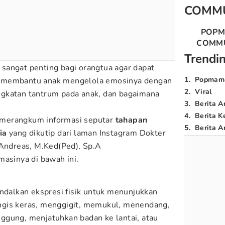
COMM
POP
COMM
Trendi
sangat penting bagi orangtua agar dapat
1
.
Popmam
 membantu anak mengelola emosinya dengan
2
.
Viral
tingkatan tantrum pada anak, dan bagaimana
3
.
Berita A
4
.
Berita K
 merangkum informasi seputar
tahapan
5
.
Berita Ar
sia
yang dikutip dari laman Instagram Dokter
 Andreas, M.Ked(Ped), Sp.A
masinya di bawah ini.
andalkan ekspresi fisik untuk menunjukkan
gis keras, menggigit, memukul, menendang,
ggung, menjatuhkan badan ke lantai, atau