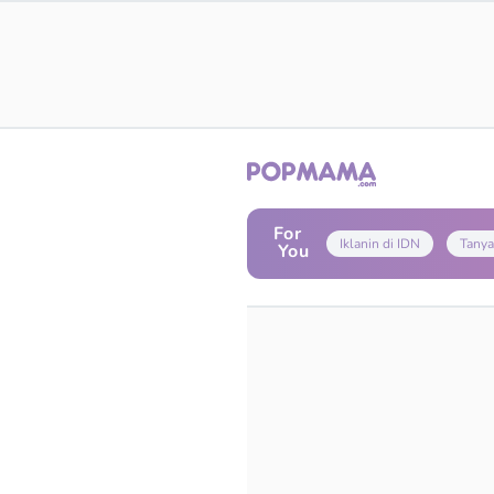
For
Iklanin di IDN
Tanya
You