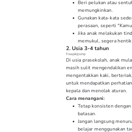
Beri pelukan atau sent
memungkinkan.
Gunakan kata-kata sed
perasaan, seperti "Kamu
Jika anak melakukan tin
memukul, segera hentika
2. Usia 3-4 tahun
Freepik/jcomp
Di usia prasekolah, anak mul
masih sulit mengendalikan em
mengentakkan kaki, berteria
untuk mendapatkan perhatian
kepala dan menolak aturan.
Cara menangani:
Tetap konsisten dengan
batasan.
Jangan langsung menurut
belajar menggunakan ta