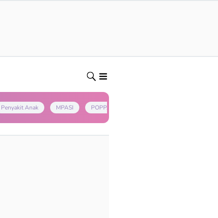
Penyakit Anak
MPASI
POPPAPA