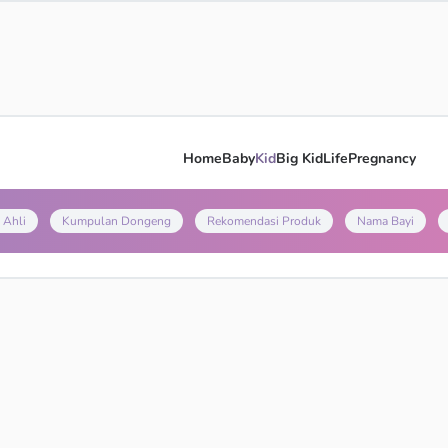
Home
Baby
Kid
Big Kid
Life
Pregnancy
 Ahli
Kumpulan Dongeng
Rekomendasi Produk
Nama Bayi