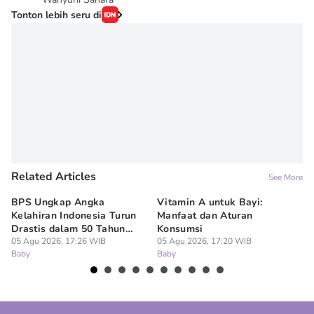
Tonton lebih seru di
Related Articles
See More
BPS Ungkap Angka
Vitamin A untuk Bayi:
Da
Kelahiran Indonesia Turun
Manfaat dan Aturan
An
Drastis dalam 50 Tahun
Konsumsi
Ke
Terakhir
05 Agu 2026, 17:26 WIB
05 Agu 2026, 17:20 WIB
2
05
Baby
Baby
Ba