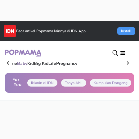
Baca artikel
Popmama
lainnya di IDN App
Install
Home
Baby
Kid
Big Kid
Life
Pregnancy
For
Iklanin di IDN
Tanya Ahli
Kumpulan Dongeng
You