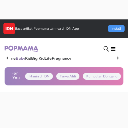
Baca artikel
Popmama
lainnya di IDN App
Install
Home
Baby
Kid
Big Kid
Life
Pregnancy
For
Iklanin di IDN
Tanya Ahli
Kumpulan Dongeng
You