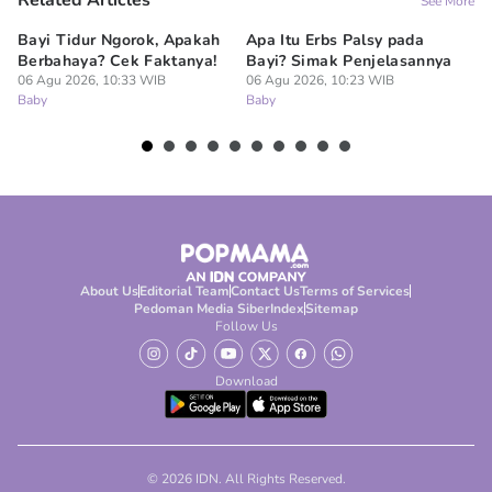
Related Articles
See More
Bayi Tidur Ngorok, Apakah
Apa Itu Erbs Palsy pada
Um
Berbahaya? Cek Faktanya!
Bayi? Simak Penjelasannya
Me
06 Agu 2026, 10:33 WIB
06 Agu 2026, 10:23 WIB
L
Baby
Baby
06
Ba
About Us
Editorial Team
Contact Us
Terms of Services
Pedoman Media Siber
Index
Sitemap
Follow Us
Download
© 2026 IDN. All Rights Reserved.