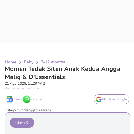
Home
Baby
7-12 months
Momen Tedak Siten Anak Kedua Angga
Maliq & D'Essentials
21 Agu 2025, 11:20 WIB
Zahra Farras Fadhillah
News
Channel
Add Us on Google
Instagram.com/anggapuradiredja
Intinya Sih