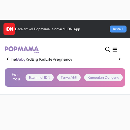
Baca artikel
Popmama
lainnya di IDN App
Install
Home
Baby
Kid
Big Kid
Life
Pregnancy
For
Iklanin di IDN
Tanya Ahli
Kumpulan Dongeng
You