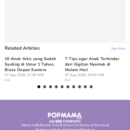
Related Articles
See More
10 Anak Artis yang Sudah
7 Tips agar Anak Terhindar
Re
Syuting di Umur 1 Tahun,
dari Gigitan Nyamuk di
H
Biasa Depan Kamera
Malam Hari
Ca
07 Agu 2026, 17:48 WIB
07 Agu 2026, 16:50 WIB
07
Kid
Kid
Ki
About Us
Editorial Team
Contact Us
Terms of Services
Pedoman Media Siber
Index
Sitemap