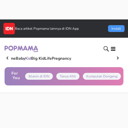
Baca artikel
Popmama
lainnya di IDN App
Install
Home
Baby
Kid
Big Kid
Life
Pregnancy
For
Iklanin di IDN
Tanya Ahli
Kumpulan Dongeng
You